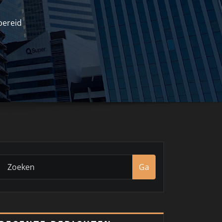
rbereid
Ga