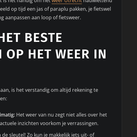
 is het handig om het
weer Utrecht
nauwlettend
eld op tijd een jas of paraplu pakken, je fietswel
ling aanpassen aan loop of fietsweer.
 HET BESTE
 OP HET WEER IN
an, is het verstandig om altijd rekening te
en:
lmatig:
Het weer van nu zegt niet alles over het
actuele inzichten voorkom je verrassingen.
 de sleutel! Zo kun je makkelijk iets uit- of